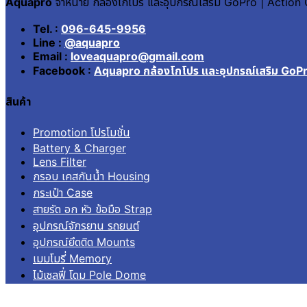
Aquapro
จำหน่าย กล้องโกโปร และอุปกรณ์เสริม GoPro | Actio
Tel. :
096-645-9956
Line :
@aquapro
Email :
loveaquapro@gmail.com
Facebook :
Aquapro กล้องโกโปร และอุปกรณ์เสริม GoP
สินค้า
Promotion โปรโมชั่น
Battery & Charger
Lens Filter
กรอบ เคสกันน้ำ Housing
กระเป๋า Case
สายรัด อก หัว ข้อมือ Strap
อุปกรณ์จักรยาน รถยนต์
อุปกรณ์ยึดติด Mounts
เมมโมรี่ Memory
ไม้เซลฟี่ โดม Pole Dome
อื่นๆ Others