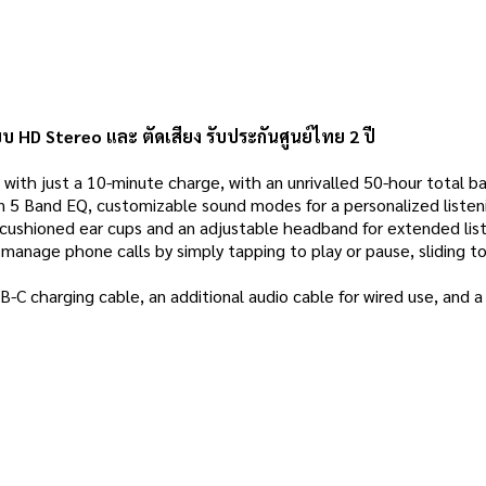
HD Stereo และ ตัดเสียง รับประกันศูนย์ไทย 2 ปี
ith just a 10-minute charge, with an unrivalled 50-hour total ba
in 5 Band EQ, customizable sound modes for a personalized listen
 cushioned ear cups and an adjustable headband for extended lis
d manage phone calls by simply tapping to play or pause, sliding 
-C charging cable, an additional audio cable for wired use, and a