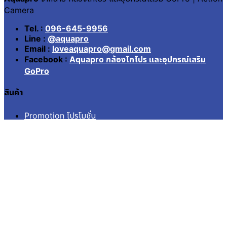
Camera
Tel. :
096-645-9956
Line :
@aquapro
Email :
loveaquapro@gmail.com
Facebook :
Aquapro กล้องโกโปร และอุปกรณ์เสริม
GoPro
สินค้า
Promotion โปรโมชั่น
Battery & Charger
Lens Filter
กรอบ เคสกันน้ำ Housing
กระเป๋า Case
สายรัด อก หัว ข้อมือ Strap
อุปกรณ์จักรยาน รถยนต์
อุปกรณ์ยึดติด Mounts
เมมโมรี่ Memory
ไม้เซลฟี่ โดม Pole Dome