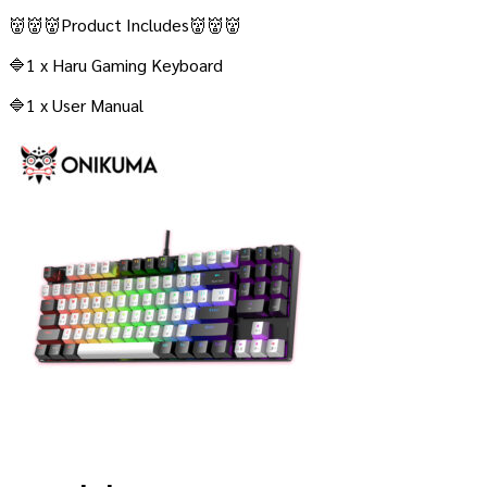
👹👹👹Product Includes👹👹👹
🔷1 x Haru Gaming Keyboard
🔷1 x User Manual