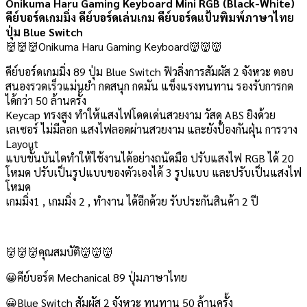
Onikuma Haru Gaming Keyboard Mini RGB (Black-White)
คีย์บอร์ดเกมมิ่ง คีย์บอร์ดเล่นเกม คีย์บอร์ดแป้นพิมพ์ภาษาไทย
ปุ่ม Blue Switch
👹👹👹Onikuma Haru Gaming Keyboard👹👹👹
คีย์บอร์ดเกมมิ่ง 89 ปุ่ม Blue Switch ฟิวลิ่งการสัมผัส 2 จังหวะ ตอบ
สนองรวดเร็วแม่นยำ กดสนุก กดมัน แข็งแรงทนทาน รองรับการกด
ได้กว่า 50 ล้านครั้ง
Keycap ทรงสูง ทำให้แสงไฟโดดเด่นสวยงาม วัสดุ ABS ยิงด้วย
เลเซอร์ ไม่มีลอก แสงไฟลอดผ่านสวยงาม และยังป้องกันฝุ่น การวาง
Layout
แบบขั้นบันไดทำให้ใช้งานได้อย่างถนัดมือ ปรับแสงไฟ RGB ได้ 20
โหมด ปรับเป็นรูปแบบของตัวเองได้ 3 รูปแบบ และปรับเป็นแสงไฟ
โหมด
เกมมิ่ง1 , เกมมิ่ง 2 , ทำงาน ได้อีกด้วย รับประกันสินค้า 2 ปี
👹👹👹คุณสมบัติ👹👹👹
😀คีย์บอร์ด Mechanical 89 ปุ่มภาษาไทย
😀Blue Switch สัมผัส 2 จังหวะ ทนทาน 50 ล้านครั้ง