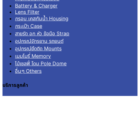
Battery & Charger
Lens Filter
กรอบ เคสกันน้ำ Housing
กระเป๋า Case
สายรัด อก หัว ข้อมือ Strap
อุปกรณ์จักรยาน รถยนต์
อุปกรณ์ยึดติด Mounts
เมมโมรี่ Memory
ไม้เซลฟี่ โดม Pole Dome
อื่นๆ Others
บริการลูกค้า
เข้าสู่ระบบ
ลงทะเบียน
คำสั่งซื้อ
แจ้งชำระเงิน
ติดตามสถานะการจัดส่ง