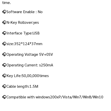
time.
🎧Software Enable : No
🎧N-Key Rollover:yes
🎧Interface Type:USB
🎧size:352*124*37mm
🎧Operating Voltage 5V+0SV
🎧Operating Current: s250mA
🎧Key Life:50,00,000times
🎧Cable length:1.5M
🎧Compatible with windows200xP/Vista/Win7/Win8/Win10