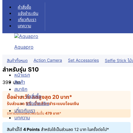
Skip to content
คำสั่งซื้อ
แจ้งชำระเงิน
เกี่ยวกับเรา
บทความ
Aquapro
Mi Robot S10 Side Brush (41937) แปรงข้าง
Action Camera
Set Accessories
สินค้าทั้งหมด
Selfie Stick ไม้เ
สำหรับรุ่น S10
หน้าแรก
สินค้า
399
บาท
สมาชิก
คำสั่งซื้อ
ซื้อผ่านเว็บ ลดสูงสุด
20
บาท
*
แจ้งชำระเงิน
รับส่วนลด 5% เมื่อเลือกชำระแบบโอนเงิน
เกี่ยวกับเรา
ราคาเต็มบนแพลตฟอร์มอื่น
479
บาท
*
บทความ
สินค้านี้ได้
4 Points
สำหรับใช้เป็นส่วนลด
12
บาท
ในครั้งต่อไป*