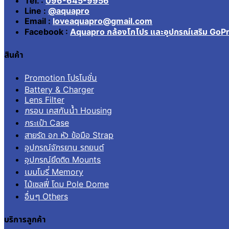
Tel. :
096-645-9956
Line :
@aquapro
Email :
loveaquapro@gmail.com
Facebook :
Aquapro กล้องโกโปร และอุปกรณ์เสริม GoP
สินค้า
Promotion โปรโมชั่น
Battery & Charger
Lens Filter
กรอบ เคสกันน้ำ Housing
กระเป๋า Case
สายรัด อก หัว ข้อมือ Strap
อุปกรณ์จักรยาน รถยนต์
อุปกรณ์ยึดติด Mounts
เมมโมรี่ Memory
ไม้เซลฟี่ โดม Pole Dome
อื่นๆ Others
บริการลูกค้า