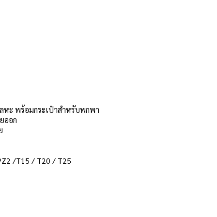
องโลหะ พร้อมกระเป๋าสำหรับพกพา
ายออก
ย
PZ2 /T15 / T20 / T25