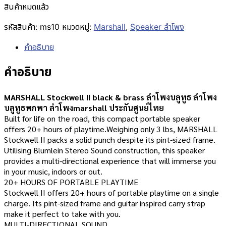
สินค้าหมดแล้ว
รหัสสินค้า:
ms10
หมวดหมู่:
Marshall
,
Speaker ลำโพง
คำอธิบาย
คำอธิบาย
MARSHALL Stockwell II black & brass ลำโพงบลูทูธ ลำโพง
บลูทูธพกพา ลำโพงmarshall ประกันศูนย์ไทย
Built for life on the road, this compact portable speaker
offers 20+ hours of playtime.Weighing only 3 lbs, MARSHALL
Stockwell II packs a solid punch despite its pint-sized frame.
Utilising Blumlein Stereo Sound construction, this speaker
provides a multi-directional experience that will immerse you
in your music, indoors or out.
20+ HOURS OF PORTABLE PLAYTIME
Stockwell II offers 20+ hours of portable playtime on a single
charge. Its pint-sized frame and guitar inspired carry strap
make it perfect to take with you.
MULTI-DIRECTIONAL SOUND