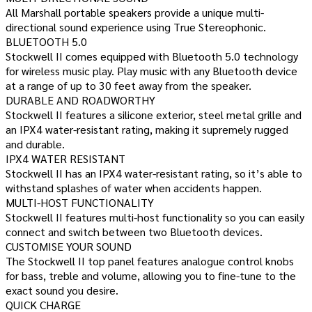
All Marshall portable speakers provide a unique multi-
directional sound experience using True Stereophonic.
BLUETOOTH 5.0
Stockwell II comes equipped with Bluetooth 5.0 technology
for wireless music play. Play music with any Bluetooth device
at a range of up to 30 feet away from the speaker.
DURABLE AND ROADWORTHY
Stockwell II features a silicone exterior, steel metal grille and
an IPX4 water-resistant rating, making it supremely rugged
and durable.
IPX4 WATER RESISTANT
Stockwell II has an IPX4 water-resistant rating, so it’s able to
withstand splashes of water when accidents happen.
MULTI-HOST FUNCTIONALITY
Stockwell II features multi-host functionality so you can easily
connect and switch between two Bluetooth devices.
CUSTOMISE YOUR SOUND
The Stockwell II top panel features analogue control knobs
for bass, treble and volume, allowing you to fine-tune to the
exact sound you desire.
QUICK CHARGE