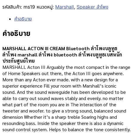
รหัสสินค้า:
ms19
หมวดหมู่:
Marshall
,
Speaker ลำโพง
คำอธิบาย
คำอธิบาย
MARSHALL ACTON III CREAM Bluetooth ลำโพงบลูทูธ
ลำโพง marshall ลําโพง bluetooth ลําโพงบลูทูธเบสหนัก
ประกันศูนย์ไทย
MARSHALL Acton III Arguably the most compact in the range
of Home Speakers out there, the Acton III goes anywhere.
More than any Acton ever made. with a new design for a
superior experience Fill your room with Marshall’s iconic
sound. And the sound waveguide has been developed to be
able to carry out sound waves stably and evenly. no matter
what part of the room you are in The interaction of the
tweeter and woofer. to give a strong sound, balanced sound
dimension Whether it’s a sharp treble Soaring highs and
resounding bass. Inside the speaker there is also a dynamic
sound control system. Helps to balance the tone consistently.