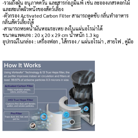
-รวมถึงฝุ่น อนุภาคควัน และสารก่อภูมิแพ้ เช่น ละอองเกสรดอกไม้
และสะเก็ดผิวหนังของสัตว์เลี้ยง
-ตัวกรอง Activated Carbon Filter สามารถดูดซับ กลิ่นทำอาหาร
กลิ่นสัตว์เลี้ยงได้
-สามารถหยดน้ำมันหอมระเหย ลงในแผ่นอโรม่าได้
ขนาดแพคเกจ : 20 x 20 x 29 cm น้ำหนัก 1.3 kg
อุปกรณ์ในกล่อง : เครื่องฟอก , ไส้กรอง / แผ่นอโรม่า , สายไฟ , คู่มือ