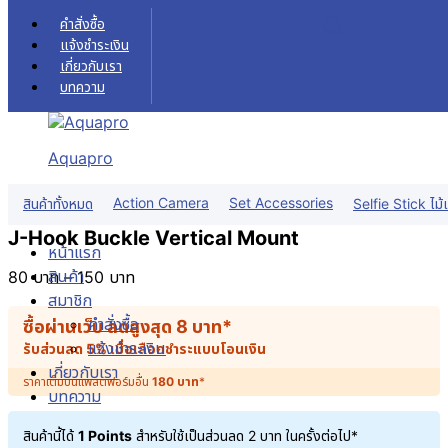
Skip to content
คำสั่งซื้อ
แจ้งชำระเงิน
เกี่ยวกับเรา
บทความ
Aquapro
Action Camera
Set Accessories
สินค้าทั้งหมด
Selfie Stick ไม้เ
J-Hook Buckle Vertical Mount
หน้าแรก
สินค้า
80
บาท
–
150
บาท
สมาชิก
คำสั่งซื้อ
ซื้อผ่านเว็บ ลดสูงสุด
8
บาท
*
แจ้งชำระเงิน
รับส่วนลด 5% เมื่อเลือกชำระแบบโอนเงิน
เกี่ยวกับเรา
ราคาเต็มบนแพลตฟอร์มอื่น
180
บาท
*
บทความ
สินค้านี้ได้
1 Points
สำหรับใช้เป็นส่วนลด
2
บาท
ในครั้งต่อไป*