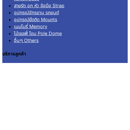
สายรัด อก หัว ข้อมือ Strap
อุปกรณ์จักรยาน รถยนต์
อุปกรณ์ยึดติด Mounts
เมมโมรี่ Memory
ไม้เซลฟี่ โดม Pole Dome
อื่นๆ Others
บริการลูกค้า
เข้าสู่ระบบ
ลงทะเบียน
คำสั่งซื้อ
แจ้งชำระเงิน
ติดตามสถานะการจัดส่ง
© 2026
Aquapro.
All rights reserved.
สินค้าในตะกร้า
ไม่มีสินค้าในตะกร้า