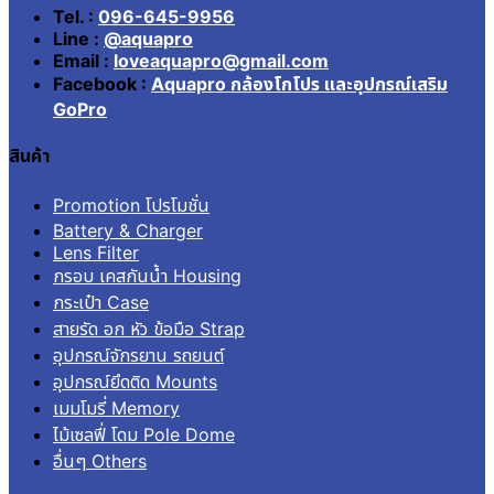
Tel. :
096-645-9956
Line :
@aquapro
Email :
loveaquapro@gmail.com
Facebook :
Aquapro กล้องโกโปร และอุปกรณ์เสริม
GoPro
สินค้า
Promotion โปรโมชั่น
Battery & Charger
Lens Filter
กรอบ เคสกันน้ำ Housing
กระเป๋า Case
สายรัด อก หัว ข้อมือ Strap
อุปกรณ์จักรยาน รถยนต์
อุปกรณ์ยึดติด Mounts
เมมโมรี่ Memory
ไม้เซลฟี่ โดม Pole Dome
อื่นๆ Others