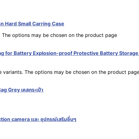
sn Hard Small Carring Case
s. The options may be chosen on the product page
 for Battery Explosion-proof Protective Battery Storage Bag 
le variants. The options may be chosen on the product pag
 Bag Grey เคสกระเป๋า
ion camera และ อุปกรณ์เสริมอื่นๆ