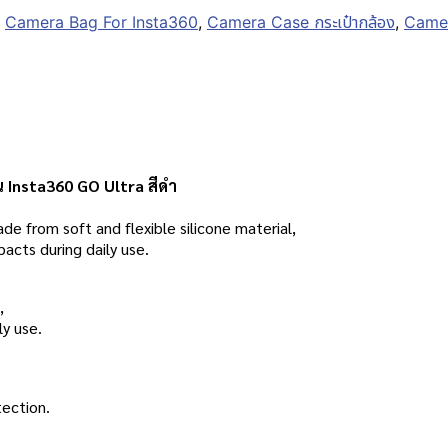
,
Camera Bag For Insta360
,
Camera Case กระเป๋ากล้อง
,
Camer
น Insta360 GO Ultra สีดำ
de from soft and flexible silicone material,
acts during daily use.
,
ly use.
tection.