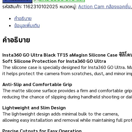
รหัสสินค้า:
1162310102025
หมวดหมู่:
Action Cam กล้องแอคชั่น
คำอธิบาย
ข้อมูลเพิ่มเติม
คำอธิบาย
Insta360 GO Ultra Black TF15 aMagisn Silicone Case ซิลิโค
Soft Silicone Protection for Insta360 GO Ultra
The silicone case is specially designed for Insta360 GO Ultra. Ma
it helps protect the camera from scratches, dust, and minor imp
Anti-Slip and Comfortable Grip
The matte silicone surface provides a firm and comfortable grip
reducing the chance of slipping during handheld shooting or dai
Lightweight and Slim Design
The lightweight design adds minimal bulk to the camera,
allowing easy installation and removal while maintaining full pro
Precise Cutouts for Easy Operation