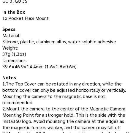
GO 3, GO 3S
In the Box
1x Pocket Flexi Mount
Specs
Material:
Silicone, plastic, aluminum alloy, water-soluble adhesive
Weight:
37g (1.3oz)
Dimensions:
39.6×46.9×14.4mm (1.6×1.8×0.6in)
Notes
1.The Top Cover can be rotated in any direction, while the
bottom cover can only be adjusted horizontally or vertically.
Mounting the camera to the magnetic base is not
recommended.
2.Mount the camera to the center of the Magnetic Camera
Mounting Point for a stronger hold. This is the side with the
Insta360 logo. Avoid mounting the camera at the edges as
the magnetic force is weaker, and the camera may fall off