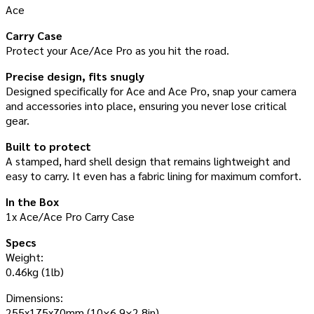
Ace
Carry Case
Protect your Ace/Ace Pro as you hit the road.
Precise design, fits snugly
Designed specifically for Ace and Ace Pro, snap your camera
and accessories into place, ensuring you never lose critical
gear.
Built to protect
A stamped, hard shell design that remains lightweight and
easy to carry. It even has a fabric lining for maximum comfort.
In the Box
1x Ace/Ace Pro Carry Case
Specs
Weight:
0.46kg (1lb)
Dimensions:
255x175x70mm (10×6.9×2.8in)