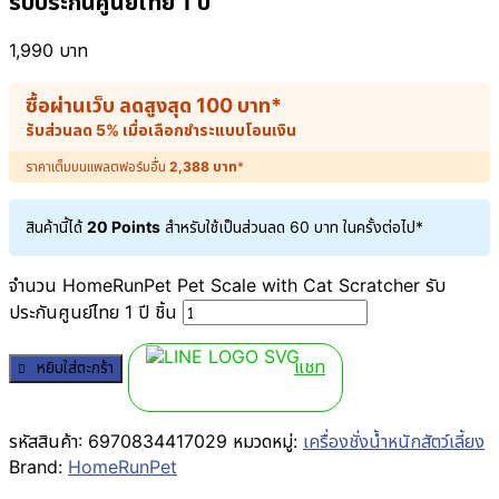
รับประกันศูนย์ไทย 1 ปี
1,990
บาท
ซื้อผ่านเว็บ ลดสูงสุด
100
บาท
*
รับส่วนลด 5% เมื่อเลือกชำระแบบโอนเงิน
ราคาเต็มบนแพลตฟอร์มอื่น
2,388
บาท
*
สินค้านี้ได้
20 Points
สำหรับใช้เป็นส่วนลด
60
บาท
ในครั้งต่อไป*
จำนวน HomeRunPet Pet Scale with Cat Scratcher รับ
ประกันศูนย์ไทย 1 ปี ชิ้น
แชท
หยิบใส่ตะกร้า
รหัสสินค้า:
6970834417029
หมวดหมู่:
เครื่องชั่งน้ำหนักสัตว์เลี้ยง
Brand:
HomeRunPet