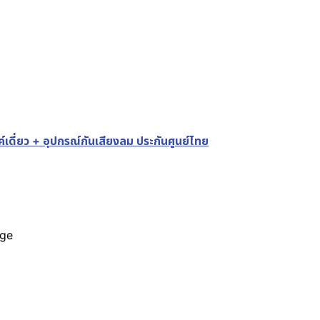
ดี่ยว + อุปกรณ์กันเสียงลม ประกันศูนย์ไทย
age