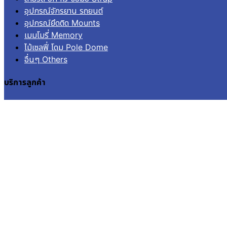
อุปกรณ์จักรยาน รถยนต์
อุปกรณ์ยึดติด Mounts
เมมโมรี่ Memory
ไม้เซลฟี่ โดม Pole Dome
อื่นๆ Others
บริการลูกค้า
เข้าสู่ระบบ
ลงทะเบียน
คำสั่งซื้อ
แจ้งชำระเงิน
ติดตามสถานะการจัดส่ง
© 2026
Aquapro.
All rights reserved.
สินค้าในตะกร้า
ไม่มีสินค้าในตะกร้า