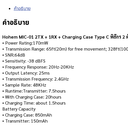
คำอธิบาย
คำอธิบาย
Hohem MIC-01 2TX + 1RX + Charging Case Type C พิธีกร 2 ตั
• Power Rating:170mW
• Transmission Range: 65ft(20m) for free movement; 328ft(10
• SNR:64dB
• Sensitivity: -38 dBFS
• Frequency Response: 20Hz-20KHz
• Output Latency: 25ms
• Transmission Frequency: 2.4GHz
• Sample Rate: 48KHz
• Runtime:Transmitter: 7.5hours
• With Charging Case: 20hours
• Charging Time: about 1.5hours
Battery Capacity
• Charging Case: 850mAh
• Transmitter: 150mAh