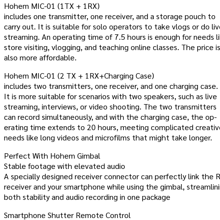
Hohem MIC-01 (1TX + 1RX)
includes one transmitter, one receiver, and a storage pouch to
carry out. It is suitable for solo operators to take vlogs or do li
streaming. An operating time of 7.5 hours is enough for needs l
store visiting, vlogging, and teaching online classes. The price i
also more affordable.
Hohem MIC-01 (2 TX + 1RX+Charging Case)
includes two transmitters, one receiver, and one charging case.
It is more suitable for scenarios with two speakers, such as live
streaming, interviews, or video shooting. The two transmitters
can record simultaneously, and with the charging case, the op-
erating time extends to 20 hours, meeting complicated creativ
needs like long videos and microfilms that might take longer.
Perfect With Hohem Gimbal
Stable footage with elevated audio
A specially designed receiver connector can perfectly link the 
receiver and your smartphone while using the gimbal, streamlin
both stability and audio recording in one package
Smartphone Shutter Remote Control