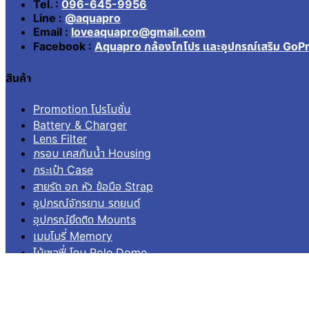
Tel. :
096-645-9956
Line :
@aquapro
Email :
loveaquapro@gmail.com
Facebook :
Aquapro กล้องโกโปร และอุปกรณ์เสริม GoP
สินค้า
Promotion โปรโมชั่น
Battery & Charger
Lens Filter
กรอบ เคสกันน้ำ Housing
กระเป๋า Case
สายรัด อก หัว ข้อมือ Strap
อุปกรณ์จักรยาน รถยนต์
อุปกรณ์ยึดติด Mounts
เมมโมรี่ Memory
ไม้เซลฟี่ โดม Pole Dome
อื่นๆ Others
บริการลูกค้า