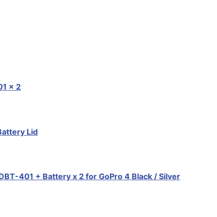
01 x 2
attery Lid
BT-401 + Battery x 2 for GoPro 4 Black / Silver