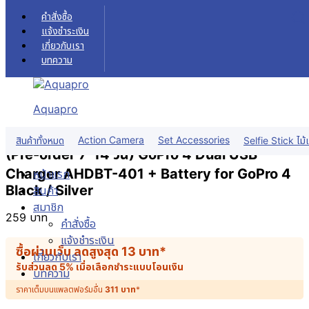
Skip to content
คำสั่งซื้อ
แจ้งชำระเงิน
เกี่ยวกับเรา
บทความ
Aquapro
Action Camera
Set Accessories
สินค้าทั้งหมด
Selfie Stick ไม้เ
(Pre-order 7-14 วัน) GoPro 4 Dual USB
Charger AHDBT-401 + Battery for GoPro 4
หน้าแรก
Black / Silver
สินค้า
สมาชิก
259
บาท
คำสั่งซื้อ
แจ้งชำระเงิน
ซื้อผ่านเว็บ ลดสูงสุด
13
บาท
*
เกี่ยวกับเรา
รับส่วนลด 5% เมื่อเลือกชำระแบบโอนเงิน
บทความ
ราคาเต็มบนแพลตฟอร์มอื่น
311
บาท
*