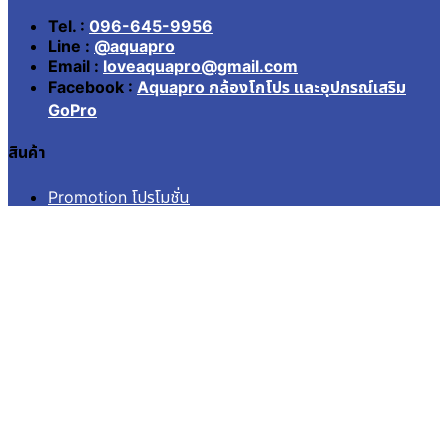
Tel. :
096-645-9956
Line :
@aquapro
Email :
loveaquapro@gmail.com
Facebook :
Aquapro กล้องโกโปร และอุปกรณ์เสริม
GoPro
สินค้า
Promotion โปรโมชั่น
Battery & Charger
Lens Filter
กรอบ เคสกันน้ำ Housing
กระเป๋า Case
สายรัด อก หัว ข้อมือ Strap
อุปกรณ์จักรยาน รถยนต์
อุปกรณ์ยึดติด Mounts
เมมโมรี่ Memory
ไม้เซลฟี่ โดม Pole Dome
อื่นๆ Others