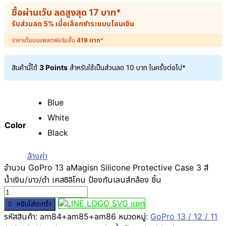
ซื้อผ่านเว็บ ลดสูงสุด
17
บาท
*
รับส่วนลด 5% เมื่อเลือกชำระแบบโอนเงิน
ราคาเต็มบนแพลตฟอร์มอื่น
419
บาท
*
สินค้านี้ได้
3 Points
สำหรับใช้เป็นส่วนลด
10
บาท
ในครั้งต่อไป*
Blue
White
Color
Black
ล้างค่า
จำนวน GoPro 13 aMagisn Silicone Protective Case 3 สี
น้ำเงิน/ขาว/ดำ เคสซิลิโคน ป้องกันเลนส์กล้อง ชิ้น
แชท
หยิบใส่ตะกร้า
รหัสสินค้า:
am84+am85+am86
หมวดหมู่:
GoPro 13 / 12 / 11