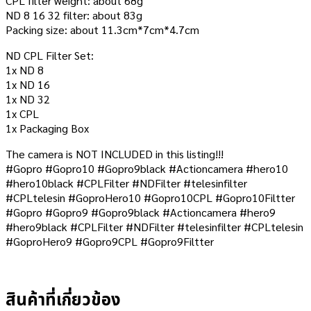
CPL filter weight: about 68g
ND 8 16 32 filter: about 83g
Packing size: about 11.3cm*7cm*4.7cm
ND CPL Filter Set:
1x ND 8
1x ND 16
1x ND 32
1x CPL
1x Packaging Box
The camera is NOT INCLUDED in this listing!!!
#Gopro #Gopro10 #Gopro9black #Actioncamera #hero10
#hero10black #CPLFilter #NDFilter #telesinfilter
#CPLtelesin #GoproHero10 #Gopro10CPL #Gopro10Filtter
#Gopro #Gopro9 #Gopro9black #Actioncamera #hero9
#hero9black #CPLFilter #NDFilter #telesinfilter #CPLtelesin
#GoproHero9 #Gopro9CPL #Gopro9Filtter
สินค้าที่เกี่ยวข้อง