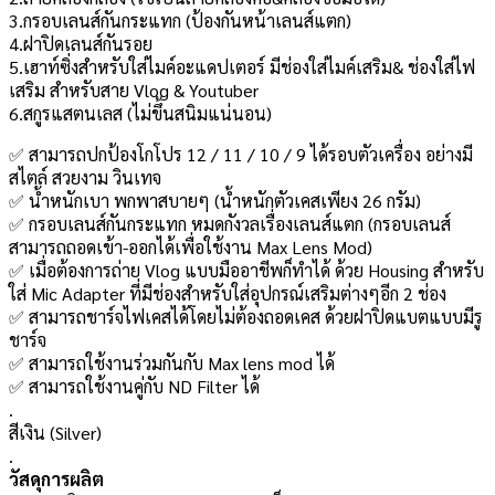
3.กรอบเลนส์กันกระแทก (ป้องกันหน้าเลนส์แตก)
4.ฝาปิดเลนส์กันรอย
5.เฮาท์ซิ่งสำหรับใส่ไมค์อะแดปเตอร์ มีช่องใส่ไมค์เสริม& ช่องใส่ไฟ
เสริม สำหรับสาย Vlog & Youtuber
6.สกูรแสตนเลส (ไม่ขึ้นสนิมแน่นอน)
✅ สามารถปกป้องโกโปร 12 / 11 / 10 / 9 ได้รอบตัวเครื่อง อย่างมี
สไตล์ สวยงาม วินเทจ
✅ น้ำหนักเบา พกพาสบายๆ (น้ำหนักตัวเคสเพียง 26 กรัม)
✅ กรอบเลนส์กันกระแทก หมดกังวลเรื่องเลนส์แตก (กรอบเลนส์
สามารถถอดเข้า-ออกได้เพื่อใช้งาน Max Lens Mod)
✅ เมื่อต้องการถ่าย Vlog แบบมืออาชีพก็ทำได้ ด้วย Housing สำหรับ
ใส่ Mic Adapter ที่มีช่องสำหรับใส่อุปกรณ์เสริมต่างๆอีก 2 ช่อง
✅ สามารถชาร์จไฟเคสได้โดยไม่ต้องถอดเคส ด้วยฝาปิดแบตแบบมีรู
ชาร์จ
✅ สามารถใช้งานร่วมกันกับ Max lens mod ได้
✅ สามารถใช้งานคู่กับ ND Filter ได้
.
สีเงิน (Silver)
.
วัสดุการผลิต