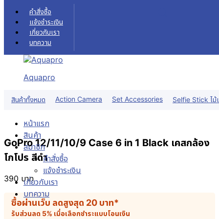
Skip to content
คำสั่งซื้อ
แจ้งชำระเงิน
เกี่ยวกับเรา
บทความ
Aquapro
Action Camera
Set Accessories
สินค้าทั้งหมด
Selfie Stick ไม้เ
หน้าแรก
สินค้า
GoPro 12/11/10/9 Case 6 in 1 Black เคสกล้อง
สมาชิก
โกโปร สีดำ
คำสั่งซื้อ
แจ้งชำระเงิน
390
บาท
เกี่ยวกับเรา
บทความ
ซื้อผ่านเว็บ ลดสูงสุด
20
บาท
*
รับส่วนลด 5% เมื่อเลือกชำระแบบโอนเงิน