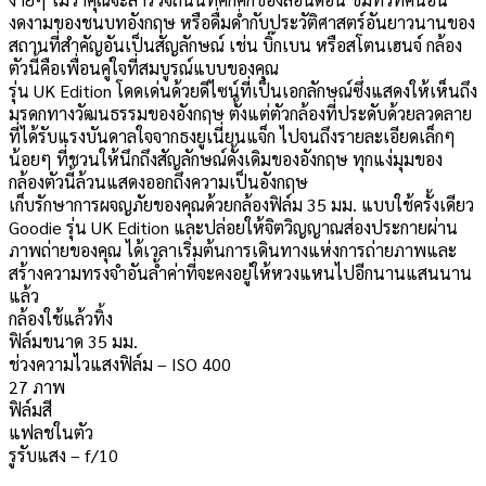
งดงามของชนบทอังกฤษ หรือดื่มด่ำกับประวัติศาสตร์อันยาวนานของ
สถานที่สำคัญอันเป็นสัญลักษณ์ เช่น บิ๊กเบน หรือสโตนเฮนจ์ กล้อง
ตัวนี้คือเพื่อนคู่ใจที่สมบูรณ์แบบของคุณ
รุ่น UK Edition โดดเด่นด้วยดีไซน์ที่เป็นเอกลักษณ์ซึ่งแสดงให้เห็นถึง
มรดกทางวัฒนธรรมของอังกฤษ ตั้งแต่ตัวกล้องที่ประดับด้วยลวดลาย
ที่ได้รับแรงบันดาลใจจากธงยูเนี่ยนแจ็ก ไปจนถึงรายละเอียดเล็กๆ
น้อยๆ ที่ชวนให้นึกถึงสัญลักษณ์ดั้งเดิมของอังกฤษ ทุกแง่มุมของ
กล้องตัวนี้ล้วนแสดงออกถึงความเป็นอังกฤษ
เก็บรักษาการผจญภัยของคุณด้วยกล้องฟิล์ม 35 มม. แบบใช้ครั้งเดียว
Goodie รุ่น UK Edition และปล่อยให้จิตวิญญาณส่องประกายผ่าน
ภาพถ่ายของคุณ ได้เวลาเริ่มต้นการเดินทางแห่งการถ่ายภาพและ
สร้างความทรงจำอันล้ำค่าที่จะคงอยู่ให้หวงแหนไปอีกนานแสนนาน
แล้ว
กล้องใช้แล้วทิ้ง
ฟิล์มขนาด 35 มม.
ช่วงความไวแสงฟิล์ม – ISO 400
27 ภาพ
ฟิล์มสี
แฟลชในตัว
รูรับแสง – f/10