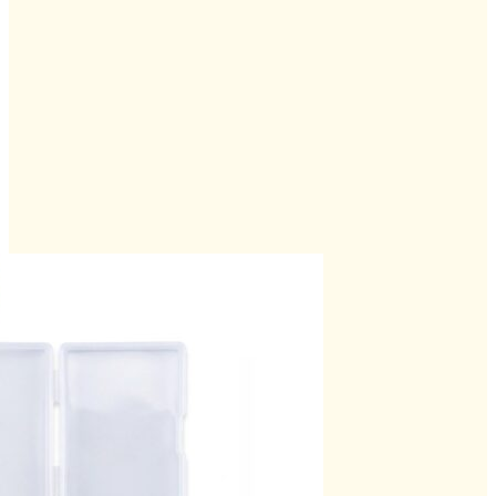
6 บาท.
.