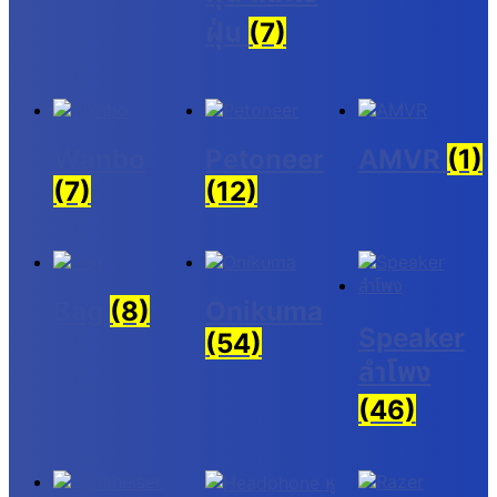
ฝุ่น
(7)
Wanbo
Petoneer
AMVR
(1)
(7)
(12)
Bag
(8)
Onikuma
Speaker
(54)
ลำโพง
(46)