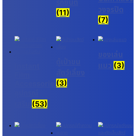
รถยนต์
วงจรปิด
(11)
(7)
ของเล่น
ตู้เป่าขน
แมว
(3)
Instant
สัตว์เลี้ยง
Film
(3)
Accessories
อุปกรณ์
เสริม
(53)