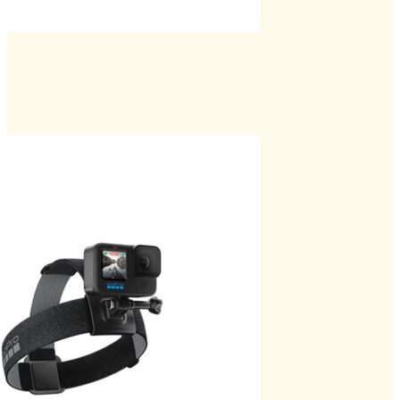
t
บาท.