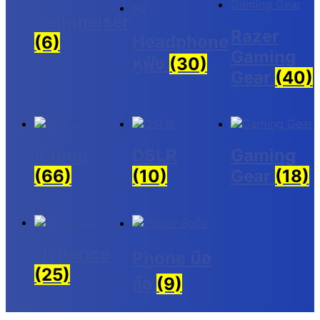
Sennheiser
Razer
Headphone
(6)
Gaming
หูฟัง
(30)
Gear
(40)
Rapoo
DSLR
Gaming
(66)
(10)
Gear
(18)
Hyperice
Phone มือ
(25)
ถือ
(9)