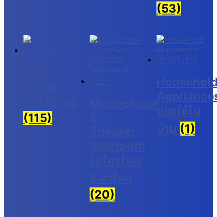
(53)
Smart
Househol
Watch
Appliance
สมาร์ทวอช
Microphone
ของใช้ใน
&
(115)
บ้าน
(1)
Speaker
Bluetooth
ไมโครโฟน
& ลำโพง
(20)