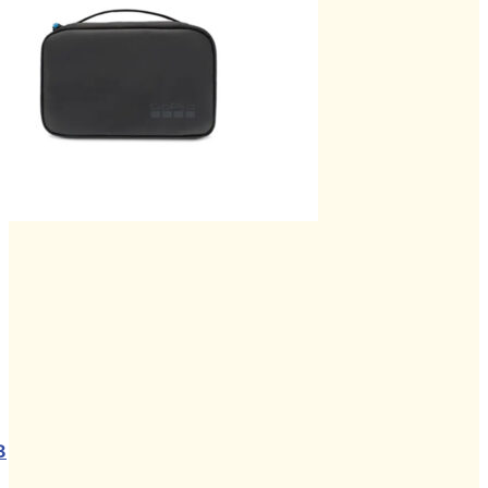
t
าท.
8