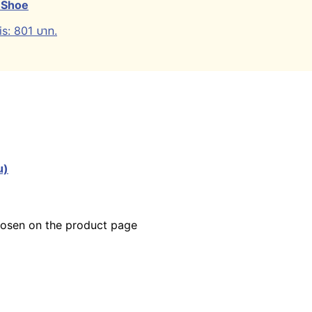
d Shoe
is: 801 บาท.
น)
chosen on the product page