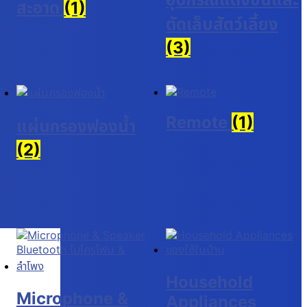
สะอาด
(1)
ตัดเล็บสัตว์เลี้ยง
(3)
Remote
(1)
แผ่นกรองฟองน้ำ
(2)
Household
Microphone &
Appliances