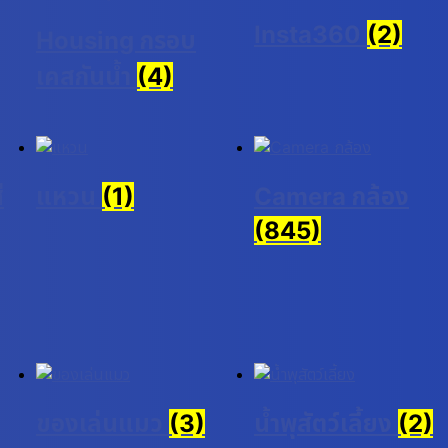
Insta360
(2)
Housing กรอบ
เคสกันน้ำ
(4)
่
แหวน
(1)
Camera กล้อง
(845)
ของเล่นแมว
(3)
น้ำพุสัตว์เลี้ยง
(2)