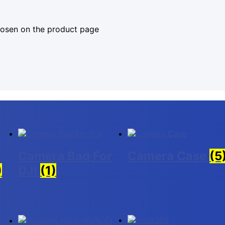
chosen on the product page
Camera Bag For
Camera Case
(5
)
DJI
(1)