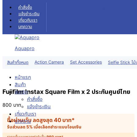
Skip to content
คำสั่งซื้อ
แจ้งชำระเงิน
เกี่ยวกับเรา
บทความ
Aquapro
Action Camera
Set Accessories
สินค้าทั้งหมด
Selfie Stick ไม้เ
หน้าแรก
สินค้า
Fujifilm Instax Square Film x 2 ประกันศูนย์ไทย
สมาชิก
คำสั่งซื้อ
800
บาท
แจ้งชำระเงิน
เกี่ยวกับเรา
ซื้อผ่านเว็บ ลดสูงสุด
40
บาท
*
บทความ
รับส่วนลด 5% เมื่อเลือกชำระแบบโอนเงิน
ราคาเต็มบนแพลตฟอร์มอื่น
960
บาท
*