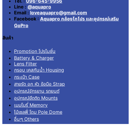
Tel. :
096-645-9956
Line :
@aquapro
Email :
loveaquapro@gmail.com
Facebook :
Aquapro กล้องโกโปร และอุปกรณ์เสริม
GoPro
สินค้า
Promotion โปรโมชั่น
Battery & Charger
Lens Filter
กรอบ เคสกันน้ำ Housing
กระเป๋า Case
สายรัด อก หัว ข้อมือ Strap
อุปกรณ์จักรยาน รถยนต์
อุปกรณ์ยึดติด Mounts
เมมโมรี่ Memory
ไม้เซลฟี่ โดม Pole Dome
อื่นๆ Others