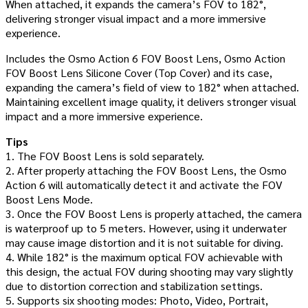
When attached, it expands the camera’s FOV to 182°,
delivering stronger visual impact and a more immersive
experience.
Includes the Osmo Action 6 FOV Boost Lens, Osmo Action
FOV Boost Lens Silicone Cover (Top Cover) and its case,
expanding the camera’s field of view to 182° when attached.
Maintaining excellent image quality, it delivers stronger visual
impact and a more immersive experience.
Tips
1. The FOV Boost Lens is sold separately.
2. After properly attaching the FOV Boost Lens, the Osmo
Action 6 will automatically detect it and activate the FOV
Boost Lens Mode.
3. Once the FOV Boost Lens is properly attached, the camera
is waterproof up to 5 meters. However, using it underwater
may cause image distortion and it is not suitable for diving.
4. While 182° is the maximum optical FOV achievable with
this design, the actual FOV during shooting may vary slightly
due to distortion correction and stabilization settings.
5. Supports six shooting modes: Photo, Video, Portrait,