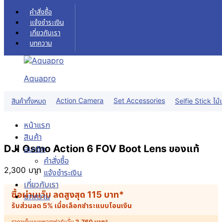
Skip to content
คำสั่งซื้อ
แจ้งชำระเงิน
เกี่ยวกับเรา
บทความ
Aquapro
Action Camera
Set Accessories
สินค้าทั้งหมด
Selfie Stick ไม้เ
หน้าแรก
สินค้า
DJI Osmo Action 6 FOV Boot Lens ของแท้
สมาชิก
คำสั่งซื้อ
2,300
บาท
แจ้งชำระเงิน
เกี่ยวกับเรา
ซื้อผ่านเว็บ ลดสูงสุด
115
บาท
*
บทความ
รับส่วนลด 5% เมื่อเลือกชำระแบบโอนเงิน
ราคาเต็มบนแพลตฟอร์มอื่น
2,760
บาท
*