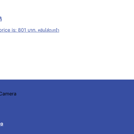
้
rice is: 801 บาท.
หยิบใส่ตะกร้า
n Camera
ro