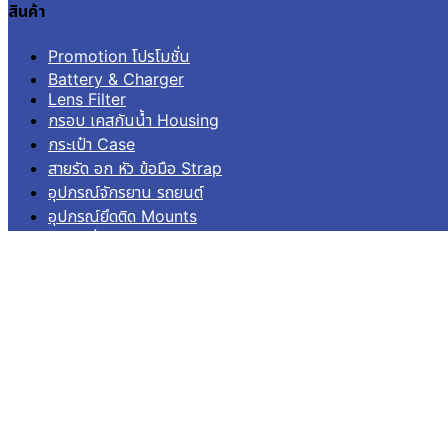
สินค้า
Promotion โปรโมชั่น
Battery & Charger
Lens Filter
กรอบ เคสกันน้ำ Housing
กระเป๋า Case
สายรัด อก หัว ข้อมือ Strap
อุปกรณ์จักรยาน รถยนต์
อุปกรณ์ยึดติด Mounts
เมมโมรี่ Memory
ไม้เซลฟี่ โดม Pole Dome
อื่นๆ Others
บริการลูกค้า
เข้าสู่ระบบ
ลงทะเบียน
คำสั่งซื้อ