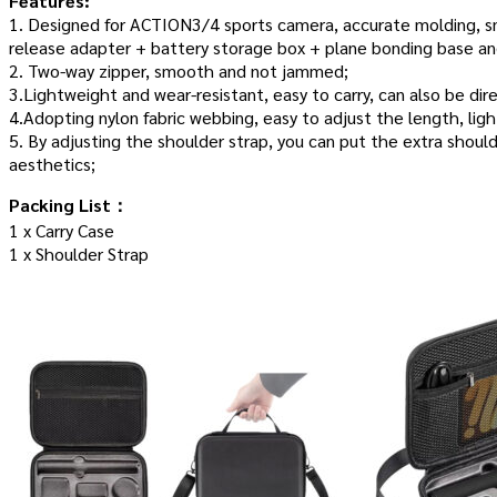
Features:
1. Designed for ACTION3/4 sports camera, accurate molding, sma
release adapter + battery storage box + plane bonding base an
2. Two-way zipper, smooth and not jammed;
3.Lightweight and wear-resistant, easy to carry, can also be dir
4.Adopting nylon fabric webbing, easy to adjust the length, lig
5. By adjusting the shoulder strap, you can put the extra shoul
aesthetics;
Packing List：
1 x Carry Case
1 x Shoulder Strap