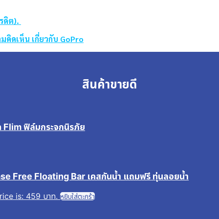
รดิต).
มคิดเห็น เกี่ยวกับ GoPro
สินค้าขายดี
 Flim ฟิล์มกระจกนิรภัย
se Free Floating Bar เคสกันน้ำ แถมฟรี ทุ่นลอยน้ำ
rice is: 459 บาท.
หยิบใส่ตะกร้า