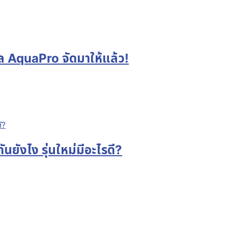
ล AquaPro จัดมาให้แล้ว!
ยังไง รุ่นใหม่มีอะไรดี?