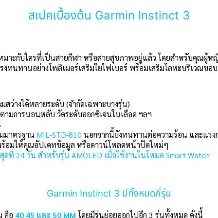
สเปคเบื้องต้น Garmin
Instinct 3
มาะกับใครที่เป็นสายกีฬา หรือสายสุขภาพอยู่แล้ว โดยสำหรับคุณผู้หญิง 
ข็งแรงทนทานอย่างโพลิเมอร์เสริมใยไฟเบอร์ พร้อมเสริมโลหะบริเวณขอบเร
สว่างได้หลายระดับ (จำกัดเฉพาะบางรุ่น)
ิดตามการนอนหลับ วัดระดับออกซิเจนในเลือด ฯลฯ
S
ามมาตรฐาน
MIL-STD-810
นอกจากนี้ยังทนทานต่อความร้อน และแรงกร
พร้อมให้คุณอัปเดทข้อมูล หรือดาวน์โหลดหน้าปัดใหม่ๆ
งสุดที่ 24 วัน สำหรับรุ่น AMOLED เมื่อใช้งานในโหมด Smart Watch
Garmin Instinct 3 มีทั้งหมดกี่รุ่น
ม คือ
40 45 และ 50 MM
โดยมีรุ่นย่อยออกไปอีก 3 รุ่นทั้งหมด ดังนี้