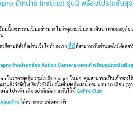
ro จำหน่าย Instinct รุ่น3 พร้อมโปรโมชั่นสุ
อนนี้เหมาะสมเป็นอย่างมาก ไม่ว่าคุณจะเป็นสายเดินป่า สายผจญภัย สายว
อน
ก็ตามที่สั่งซื้อผ่านเว็บไซต์ของเรา
ที่นี่
ก็สามารถรับส่วนลดไปได้เลยทั
pro จำหน่ายกล้อง Action Camera ของแท้ พร้อมอุปกรณ์เสริมสุ
era ในราคาสุดคุ้ม รวมไปถึง Gadget ใหม่ๆ
คุณสามารถเป็นเจ้าของได้ก
าแล้วว่าดีจริง! อีกทั้งยังมีโปรโมชั่นสุดคุ้มผ่อน 0% นาน 10 เดือน
โกโปรเพิ่มเติม อย่าลืมติดตามกันได้ที่
GoPro Club
บ
AquaPro
ได้หลากหลายช่องทางที่