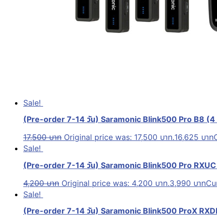
Sale!
(Pre-order 7-14 วัน) Saramonic Blink500 Pro B8 (4
17,500
บาท
Original price was: 17,500 บาท.
16,625
บาท
Sale!
(Pre-order 7-14 วัน) Saramonic Blink500 Pro RXUC (
4,200
บาท
Original price was: 4,200 บาท.
3,990
บาท
Cur
Sale!
(Pre-order 7-14 วัน) Saramonic Blink500 ProX RXDI (