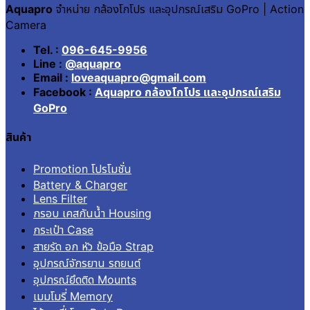
Aquapro
จำหน่าย กล้องโกโปร และอุปกรณ์เสริม GoPro | Action
Camera
Tel. :
096-645-9956
Line :
@aquapro
Email :
loveaquapro@gmail.com
Facebook :
Aquapro กล้องโกโปร และอุปกรณ์เสริม
GoPro
สินค้า
Promotion โปรโมชั่น
Battery & Charger
Lens Filter
กรอบ เคสกันน้ำ Housing
กระเป๋า Case
สายรัด อก หัว ข้อมือ Strap
อุปกรณ์จักรยาน รถยนต์
อุปกรณ์ยึดติด Mounts
เมมโมรี่ Memory