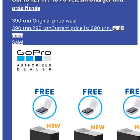
ชาร์จ ที่ชาร์จ
390
บาท
Original price was:
390 บาท.
290
บาท
Current price is: 290 บาท.
หยิบใส่
ตะกร้า
Sale!