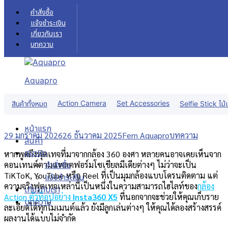
Skip to content
คำสั่งซื้อ
แจ้งชำระเงิน
เกี่ยวกับเรา
บทความ
Aquapro
แนะนำวิธีการเลือก SD Card Insta360
Action Camera
Set Accessories
สินค้าทั้งหมด
Selfie Stick ไม้เ
X5 กล้อง 360° ที่ครีเอเตอร์ควรมี!
หน้าแรก
29 มกราคม 2026
26 ธันวาคม 2025
Fern Aquapro
บทความ
สินค้า
สมาชิก
หากพูดถึงฟุตเทจที่มาจากกล้อง 360 องศา หลายคนอาจเคยเห็นจาก
คอนเทนต์ตามแพลตฟอร์มโซเชียลมีเดียต่างๆ ไม่ว่าจะเป็น
คำสั่งซื้อ
TiKToK, YouTube หรือ Reel ที่เป็นมุมกล้องแบบโดรนติดตาม แต่
แจ้งชำระเงิน
ความจริงฟุตเทจเหล่านี้เป็นหนึ่งในความสามารถไฮไลท์ของ
กล้อง
เกี่ยวกับเรา
Action ตัวท็อปอย่าง
Insta360 X5
ที่นอกจากจะช่วยให้คุณเก็บราย
บทความ
ละเอียดได้ทุกโมเมนต์แล้ว ยังมีลูกเล่นต่างๆ ให้คุณได้ลองสร้างสรรค์
ผลงานได้แบบไม่จำกัด