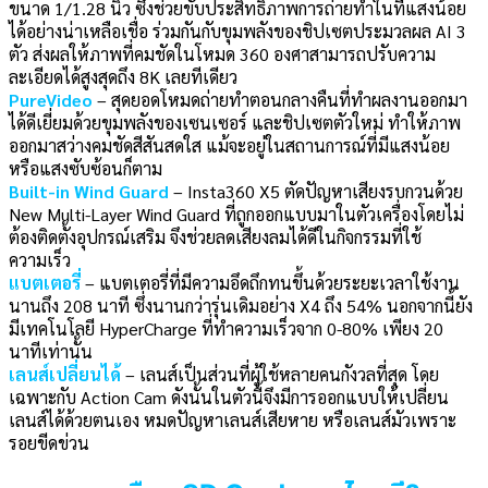
ขนาด 1/1.28 นิ้ว ซึ่งช่วยขับประสิทธิภาพการถ่ายทำในที่แสงน้อย
ได้อย่างน่าเหลือเชื่อ ร่วมกันกับขุมพลังของชิปเซตประมวลผล AI 3
ตัว ส่งผลให้ภาพที่คมชัดในโหมด 360 องศาสามารถปรับความ
ละเอียดได้สูงสุดถึง 8K เลยทีเดียว
PureVideo
– สุดยอดโหมดถ่ายทำตอนกลางคืนที่ทำผลงานออกมา
ได้ดีเยี่ยมด้วยขุมพลังของเซนเซอร์ และชิปเซตตัวใหม่ ทำให้ภาพ
ออกมาสว่างคมชัดสีสันสดใส แม้จะอยู่ในสถานการณ์ที่มีแสงน้อย
หรือแสงซับซ้อนก็ตาม
Built-in Wind Guard
– Insta360 X5 ตัดปัญหาเสียงรบกวนด้วย
New Multi-Layer Wind Guard ที่ถูกออกแบบมาในตัวเครื่องโดยไม่
ต้องติดตั้งอุปกรณ์เสริม จึงช่วยลดเสียงลมได้ดีในกิจกรรมที่ใช้
ความเร็ว
แบตเตอรี่
– แบตเตอรี่ที่มีความอึดถึกทนขึ้นด้วยระยะเวลาใช้งาน
นานถึง 208 นาที ซึ่งนานกว่ารุ่นเดิมอย่าง X4 ถึง 54% นอกจากนี้ยัง
มีเทคโนโลยี HyperCharge ที่ทำความเร็วจาก 0-80% เพียง 20
นาทีเท่านั้น
เลนส์เปลี่ยนได้
– เลนส์เป็นส่วนที่ผู้ใช้หลายคนกังวลที่สุด โดย
เฉพาะกับ Action Cam ดังนั้นในตัวนี้จึงมีการออกแบบให้เปลี่ยน
เลนส์ได้ด้วยตนเอง หมดปัญหาเลนส์เสียหาย หรือเลนส์มัวเพราะ
รอยขีดข่วน