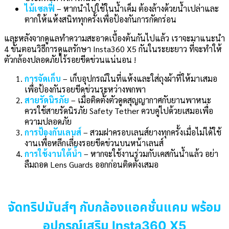
ไม้เซลฟี่
– หากนำไปใช้ในน้ำเค็ม ต้องล้างด้วยน้ำเปล่าและ
ตากให้แห้งสนิททุกครั้งเพื่อป้องกันการกัดกร่อน
และหลังจากดูแลทำความสะอาดเบื้องต้นกันไปแล้ว เราจะมาแนะนำ
4 ขั้นตอนวิธีการดูแลรักษา Insta360 X5 กันในระยะยาว ที่จะทำให้
ตัวกล้องปลอดภัยไร้รอยขีดข่วนแน่นอน !
การจัดเก็บ
– เก็บอุปกรณ์ในที่แห้งและใส่ถุงผ้าที่ให้มาเสมอ
เพื่อป้องกันรอยขีดข่วนระหว่างพกพา
สายรัดนิรภัย
– เมื่อติดตั้งตัวดูดสุญญากาศกับยานพาหนะ
ควรใช้สายรัดนิรภัย Safety Tether ควบคู่ไปด้วยเสมอเพื่อ
ความปลอดภัย
การป้องกันเลนส์
– สวมฝาครอบเลนส์ยางทุกครั้งเมื่อไม่ได้ใช้
งานเพื่อหลีกเลี่ยงรอยขีดข่วนบนหน้าเลนส์
การใช้งานใต้น้ำ
– หากจะใช้งานร่วมกับเคสกันน้ำแล้ว อย่า
ลืมถอด Lens Guards ออกก่อนติดตั้งเสมอ
จัดทริปมันส์ๆ กับกล้องแอคชั่นแคม พร้อม
อุปกรณ์เสริม Insta360 X5