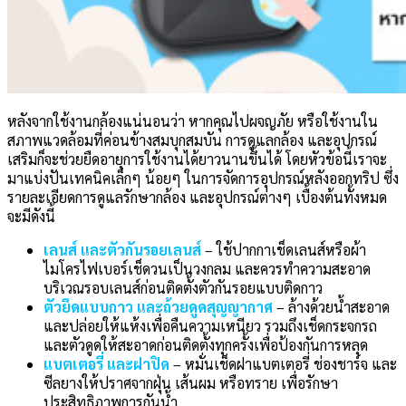
หลังจากใช้งานกล้องแน่นอนว่า หากคุณไปผจญภัย หรือใช้งานใน
สภาพแวดล้อมที่ค่อนข้างสมบุกสมบัน การดูแลกล้อง และอุปกรณ์
เสริมก็จะช่วยยืดอายุการใช้งานได้ยาวนานขึ้นได้ โดยหัวข้อนี้เราจะ
มาแบ่งปันเทคนิคเล็กๆ น้อยๆ ในการจัดการอุปกรณ์หลังออกทริป ซึ่ง
รายละเอียดการดูแลรักษากล้อง และอุปกรณ์ต่างๆ เบื้องต้นทั้งหมด
จะมีดังนี้
เลนส์ และตัวกันรอยเลนส์
– ใช้ปากกาเช็ดเลนส์หรือผ้า
ไมโครไฟเบอร์เช็ดวนเป็นวงกลม และควรทำความสะอาด
บริเวณรอบเลนส์ก่อนติดตั้งตัวกันรอยแบบติดกาว
ตัวยึดแบบกาว และถ้วยดูดสุญญากาศ
– ล้างด้วยน้ำสะอาด
และปล่อยให้แห้งเพื่อคืนความเหนียว รวมถึงเช็ดกระจกรถ
และตัวดูดให้สะอาดก่อนติดตั้งทุกครั้งเพื่อป้องกันการหลุด
แบตเตอรี่ และฝาปิด
– หมั่นเช็ดฝาแบตเตอรี่ ช่องชาร์จ และ
ซีลยางให้ปราศจากฝุ่น เส้นผม หรือทราย เพื่อรักษา
ประสิทธิภาพการกันน้ำ