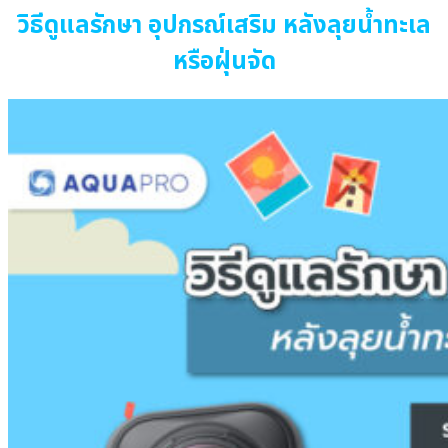
วิธีดูแลรักษา อุปกรณ์เสริม หลังลุยน้ำทะเล
หรือฝุ่นจัด