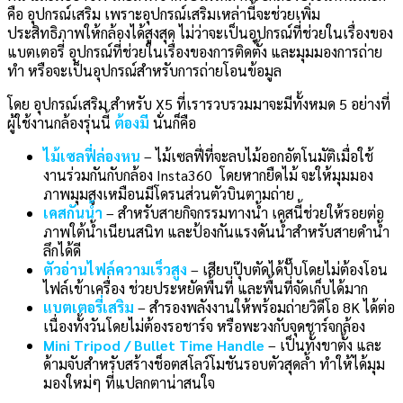
คือ อุปกรณ์เสริม เพราะอุปกรณ์เสริมเหล่านี้จะช่วยเพิ่ม
ประสิทธิภาพให้กล้องได้สูงสุด ไม่ว่าจะเป็นอุปกรณ์ที่ช่วยในเรื่องของ
แบตเตอรี่ อุปกรณ์ที่ช่วยในเรื่องของการติดตั้ง และมุมมองการถ่าย
ทำ หรือจะเป็นอุปกรณ์สำหรับการถ่ายโอนข้อมูล
โดย อุปกรณ์เสริม สำหรับ X5 ที่เรารวบรวมมาจะมีทั้งหมด 5 อย่างที่
ผู้ใช้งานกล้องรุ่นนี้
ต้องมี
นั่นก็คือ
ไม้เซลฟี่ล่องหน
– ไม้เซลฟี่ที่จะลบไม้ออกอัตโนมัติเมื่อใช้
งานร่วมกันกับกล้อง Insta360 โดยหากยืดไม้ จะให้มุมมอง
ภาพมุมสูงเหมือนมีโดรนส่วนตัวบินตามถ่าย
เคสกันน้ำ
– สำหรับสายกิจกรรมทางน้ำ เคสนี้ช่วยให้รอยต่อ
ภาพใต้น้ำเนียนสนิท และป้องกันแรงดันน้ำสำหรับสายดำน้ำ
ลึกได้ดี
ตัวอ่านไฟล์ความเร็วสูง
– เสียบปุ๊บตัดได้ปั๊บโดยไม่ต้องโอน
ไฟล์เข้าเครื่อง ช่วยประหยัดพื้นที่ และพื้นที่จัดเก็บได้มาก
แบตเตอรี่เสริม
– สำรองพลังงานให้พร้อมถ่ายวิดีโอ 8K ได้ต่อ
เนื่องทั้งวันโดยไม่ต้องรอชาร์จ หรือพะวงกับจุดชาร์จกล้อง
Mini Tripod / Bullet Time Handle
– เป็นทั้งขาตั้ง และ
ด้ามจับสำหรับสร้างช็อตสโลว์โมชันรอบตัวสุดล้ำ ทำให้ได้มุม
มองใหม่ๆ ที่แปลกตาน่าสนใจ