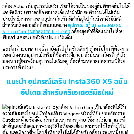
กล้อง Action กับอุปกรณ์เสริม เรียกได้ว่าเป็นของคู่กันที่ขาดกันไม่ได้
เลยทีเดียว เพราะกล้องขนาดเล็กเท่าฝ่ามือ จะทำงานได้ไม่เต็ม
ประสิทธิภาพหากขาดอุปกรณ์เสริมที่สำคัญไป วันนี้เราจึงมีลิสต์
สำหรับกล้องยอดฮิตติดลมบนอย่าง
อุปกรณ์เสริม Insta360 X5
Action Cam รุ่นล่าสุดจาก Insta360
กล้องสุดล้ำที่อัดแน่นไปด้วย
ฟีเจอร์ และสเปคตัวท็อปแบบจัดเต็ม
และในท้ายบทความนี้เรายังมีโปรโมชันเด็ดๆ สำหรับใครที่ต้องการ
เซตกล้องบวกอุปกรณ์เสริมที่ซื้อครั้งเดียวจบ ดังนั้นหากใครที่ กำลัง
มองหา กล้องพร้อมอุปกรณ์เสริมอยู่ ต้องห้ามพลาดบทความนี้ด้วย
ประการทั้งปวง !
แนะนำ อุปกรณ์เสริม Insta360 X5 ฉบับ
อัปเดต สำหรับครีเอเตอร์มือใหม่
กล้อง Action Cam เป็นกล้องที่ได้รับ
ความนิยมสูงในหมู่นักท่องเที่ยว Vlogger หรือผู้ที่ชื่นชอบกิจกรรม
Outdoor ด้วยข้อดีคือ น้ำหนักเบา พกพาง่าย ใช้งานไม่ยาก และที่
สำคัญเลยก็คือคุณภาพของวิดีโอที่ยอดเยี่ยม สามารถใช้ได้ทั้งผู้เริ่ม
ต้น และมืออาชีพ โดยสิ่งที่ขาดไปไม่ได้สำหรับกล้องประเภทนี้เลยก็